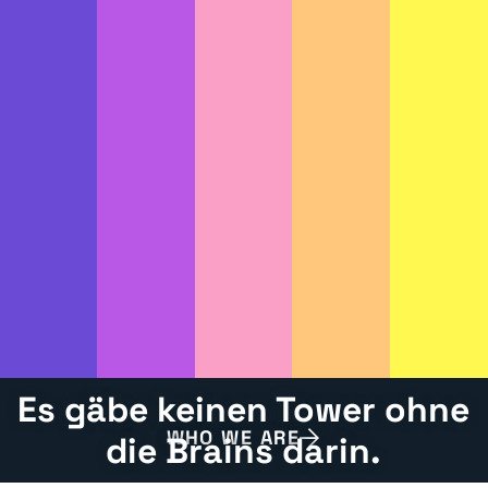
St
a
n
d
z
u
h
al
te
n.
Es gäbe keinen Tower ohne
WHO WE ARE
die Brains darin.