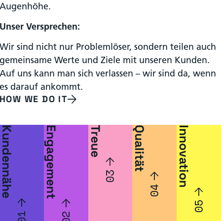
Augenhöhe.
Unser Versprechen:
Wir sind nicht nur Problemlöser, sondern teilen auch
gemeinsame Werte und Ziele mit unseren Kunden.
Auf uns kann man sich verlassen – wir sind da, wenn
es darauf ankommt.
HOW WE DO IT
Kundennähe
Engagement
Treue
Qualität
Innovation
W
Br
U
Hi
ir
ai
ns
g
v
nt
er
h
er
o
e
Q
st
w
Pr
u