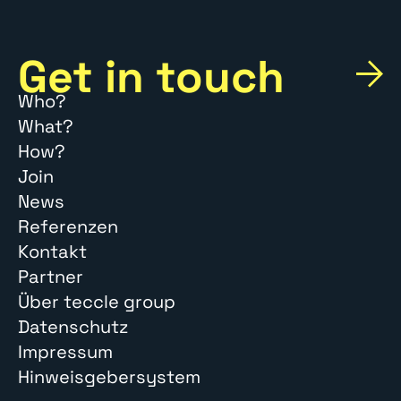
Get in touch
Who?
What?
How?
Join
News
Referenzen
Kontakt
Partner
Über teccle group
Datenschutz
Impressum
Hinweisgebersystem