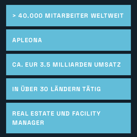
> 40.000 MITARBEITER WELTWEIT
APLEONA
CA. EUR 3.5 MILLIARDEN UMSATZ
IN ÜBER 30 LÄNDERN TÄTIG
REAL ESTATE UND FACILITY
MANAGER