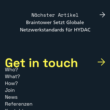
Nächster Artikel
Braintower Setzt Globale
Netzwerkstandards für HYDAC
Get in touch
Who?
What?
How?
Join
News
Referenzen