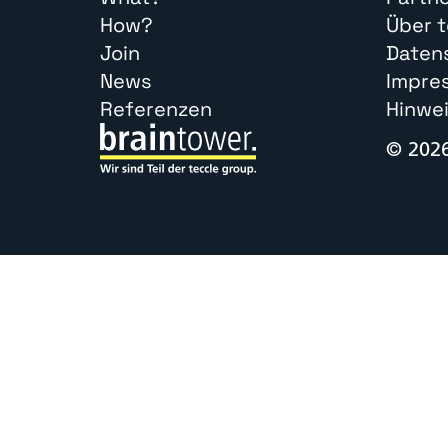
How?
Über 
Join
Daten
News
Impre
Referenzen
Hinwe
© 202