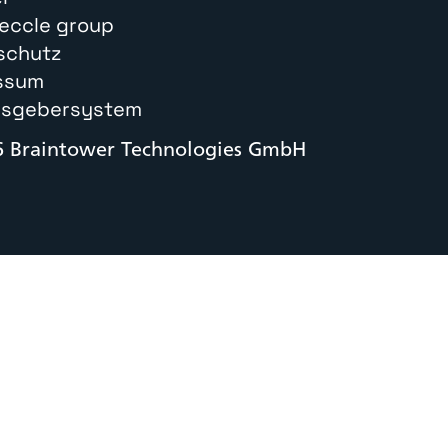
teccle group
schutz
ssum
isgebersystem
6 Braintower Technologies GmbH